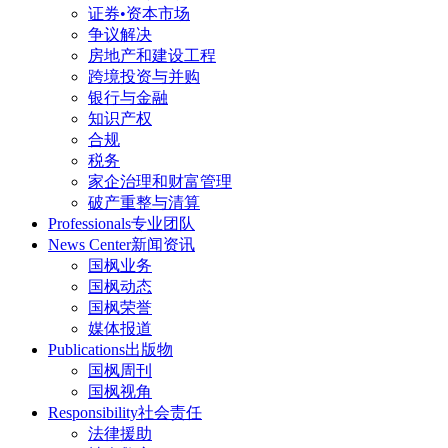
证券•资本市场
争议解决
房地产和建设工程
跨境投资与并购
银行与金融
知识产权
合规
税务
家企治理和财富管理
破产重整与清算
Professionals
专业团队
News Center
新闻资讯
国枫业务
国枫动态
国枫荣誉
媒体报道
Publications
出版物
国枫周刊
国枫视角
Responsibility
社会责任
法律援助