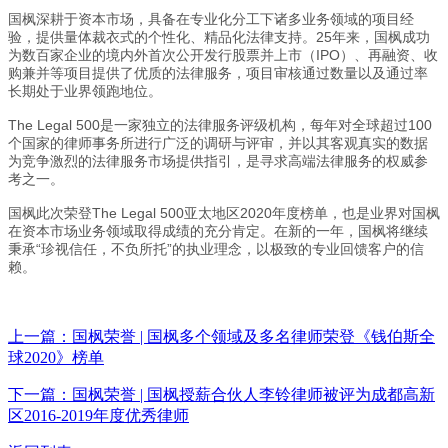
国枫深耕于资本市场，具备在专业化分工下诸多业务领域的项目经
验，提供量体裁衣式的个性化、精品化法律支持。25年来，国枫成功
为数百家企业的境内外首次公开发行股票并上市（IPO）、再融资、收
购兼并等项目提供了优质的法律服务，项目审核通过数量以及通过率
长期处于业界领跑地位。
The Legal 500是一家独立的法律服务评级机构，每年对全球超过100
个国家的律师事务所进行广泛的调研与评审，并以其客观真实的数据
为竞争激烈的法律服务市场提供指引，是寻求高端法律服务的权威参
考之一。
国枫此次荣登The Legal 500亚太地区2020年度榜单，也是业界对国枫
在资本市场业务领域取得成绩的充分肯定。在新的一年，国枫将继续
秉承“珍视信任，不负所托”的执业理念，以极致的专业回馈客户的信
赖。
上一篇：国枫荣誉 | 国枫多个领域及多名律师荣登《钱伯斯全
球2020》榜单
下一篇：国枫荣誉 | 国枫授薪合伙人李铃律师被评为成都高新
区2016-2019年度优秀律师