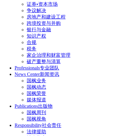
证券•资本市场
争议解决
房地产和建设工程
跨境投资与并购
银行与金融
知识产权
合规
税务
家企治理和财富管理
破产重整与清算
Professionals
专业团队
News Center
新闻资讯
国枫业务
国枫动态
国枫荣誉
媒体报道
Publications
出版物
国枫周刊
国枫视角
Responsibility
社会责任
法律援助