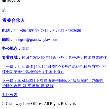
相关人员
孟睿
合伙人
电话：
T：+86 18915947812；F：025-85803680
邮箱：
mengrui@grandwaylaw.com
办公地点：
南京
专业领域：
知识产权诉讼与非诉业务；竞争法；技术成果转化
上一篇：活动邀请 | 10月22日 数字化资产流动性释放与支付科
技创新安全性落地论坛（中国上海）
下一篇：国枫动态 | 上海律协走进国枫之“法商洞察：功能性
护肤的合规‘颜’究与价‘值’赋能
返回列表
© Grandway Law Offices. All Rights Reserved.