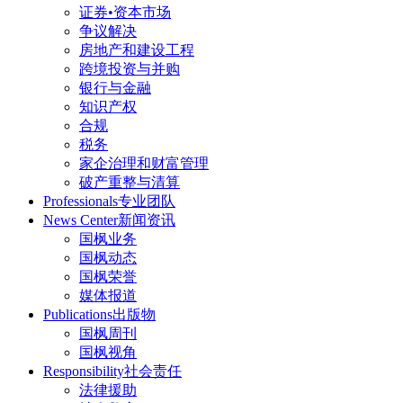
证券•资本市场
争议解决
房地产和建设工程
跨境投资与并购
银行与金融
知识产权
合规
税务
家企治理和财富管理
破产重整与清算
Professionals
专业团队
News Center
新闻资讯
国枫业务
国枫动态
国枫荣誉
媒体报道
Publications
出版物
国枫周刊
国枫视角
Responsibility
社会责任
法律援助