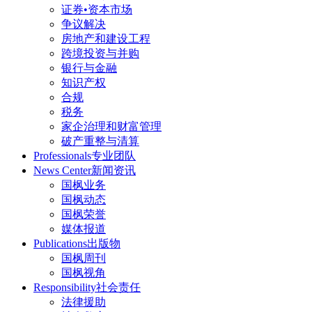
证券•资本市场
争议解决
房地产和建设工程
跨境投资与并购
银行与金融
知识产权
合规
税务
家企治理和财富管理
破产重整与清算
Professionals
专业团队
News Center
新闻资讯
国枫业务
国枫动态
国枫荣誉
媒体报道
Publications
出版物
国枫周刊
国枫视角
Responsibility
社会责任
法律援助