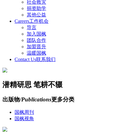
社会救灾
捐资助学
其他公益
Careers
工作机会
导言
加入国枫
团队合作
加盟晋升
温暖国枫
Contact Us
联系我们
潜精研思 笔耕不辍
出版物
/Publications
更多分类
国枫周刊
国枫视角