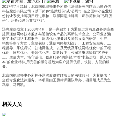
发布时间：2017.08.17
来源：
浏览量：5974
2017年7月21日，北京国枫律师事务所提供法律服务的陕西迅腾通信
科技股份有限公司（以下简称“迅腾股份”或“公司”）在全国中小企业股
份转让系统挂牌项目通过审核，取得同意挂牌函，证券简称为“迅腾股
份”，证券代码为“871773”。
迅腾股份成立于2008年4月，是一家致力于为通信运营商及设备供应商
提供通信网络技术服务与通信设备产品的高新技术企业。公司业务涵
盖了通信网络工程服务、网络优化服务以及通信设备的研发、生产、
销售等多个方面，主要包括：通信网络规划设计、工程安装服务、工
程督导、系统调试、驻地网集成、以及无线及系统网络优化中的工程
优化、日常优化、专题优化等。新阶段下，公司将继续坚持"客户至
上、质量为本、恪守诚信、创新服务"的宗旨,本着"求新进取、以人为
本"的企业精神,用完善的服务规范为客户提供优质、快捷、方便的服
务。
北京国枫律师事务所担任迅腾股份挂牌项目的法律顾问，为其提供了
全程专业化法律服务。本项目由王勇律师团队承办，项目组成员为鱼
武华、马若凯。
相关人员