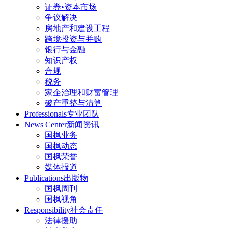
证券•资本市场
争议解决
房地产和建设工程
跨境投资与并购
银行与金融
知识产权
合规
税务
家企治理和财富管理
破产重整与清算
Professionals
专业团队
News Center
新闻资讯
国枫业务
国枫动态
国枫荣誉
媒体报道
Publications
出版物
国枫周刊
国枫视角
Responsibility
社会责任
法律援助