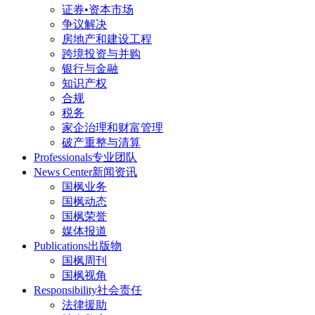
证券•资本市场
争议解决
房地产和建设工程
跨境投资与并购
银行与金融
知识产权
合规
税务
家企治理和财富管理
破产重整与清算
Professionals
专业团队
News Center
新闻资讯
国枫业务
国枫动态
国枫荣誉
媒体报道
Publications
出版物
国枫周刊
国枫视角
Responsibility
社会责任
法律援助