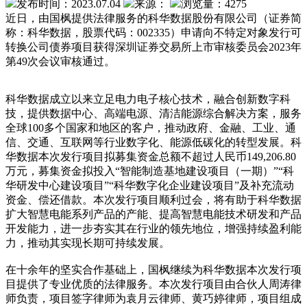
发布时间：2023.07.04
来源：
浏览量：4275
近日，由国枫提供法律服务的科华数据股份有限公司（证券简
称：科华数据，股票代码：002335）申请向不特定对象发行可
转换公司债券项目获得深圳证券交易所上市审核委员会2023年
第49次会议审核通过。
科华数据成立以来立足电力电子核心技术，融合创新数字科
技，提供数据中心、高端电源、清洁能源综合解决方案，服务
全球100多个国家和地区的客户，推动政府、金融、工业、通
信、交通、互联网等行业数字化、能源低碳化的转型发展。科
华数据本次发行项目拟募集资金总额不超过人民币149,206.80
万元，募集资金拟投入“智能制造基地建设项目（一期）”“科
华研发中心建设项目”“科华数字化企业建设项目”及补充流动
资金、偿还借款。本次发行项目顺利过会，将有助于科华数据
扩大智慧电能系列产品的产能、提高智慧电能技术研发和产品
开发能力，进一步夯实其在行业的领先地位，增强持续盈利能
力，推动其实现长期可持续发展。
在十余年的坚实合作基础上，国枫继续为科华数据本次发行项
目提供了专业优质的法律服务。本次发行项目由合伙人周涛律
师负责，项目签字律师为袁月云律师、黄巧婷律师，项目组成