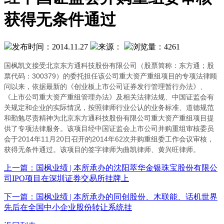
获得无条件通过
发布时间：2014.11.27
来源：
浏览量：4261
国枫凯文接受北京东方通科技股份有限公司（股票简称：东方通；股
300379
票代码：
）的委托担任该公司重大资产重组项目的专项法律顾
问以来，依据最新的《创业板上市公司证券发行管理暂行办法》、
《上市公司重大资产重组管理办法》及相关法律法规、中国证监会有
关规定和企业的实际情况，按照律师行业公认的业务标准、道德规范
和勤勉尽责精神为北京东方通科技股份有限公司重大资产重组项目提
供了专项法律服务。该项目经中国证监会上市公司并购重组审核委员
2014
11
20
2014
62
会于
年
月
日召开的
年
次并购重组委工作会议审核，
获得无条件通过。该项目的签字律师为曲凯律师、黄兴旺律师
。
上一篇：国枫业绩 | 本所承办的沈阳萃华金银珠宝股份有限公
司IPO项目在深圳证券交易所挂牌上
下一篇：国枫业绩 | 本所承办的同创股份、木联能、话机世界
先后在全国中小企业股份转让系统挂