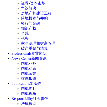
证券•资本市场
争议解决
房地产和建设工程
跨境投资与并购
银行与金融
知识产权
合规
税务
家企治理和财富管理
破产重整与清算
Professionals
专业团队
News Center
新闻资讯
国枫业务
国枫动态
国枫荣誉
媒体报道
Publications
出版物
国枫周刊
国枫视角
Responsibility
社会责任
法律援助