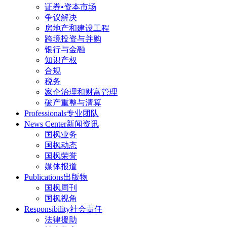
证券•资本市场
争议解决
房地产和建设工程
跨境投资与并购
银行与金融
知识产权
合规
税务
家企治理和财富管理
破产重整与清算
Professionals
专业团队
News Center
新闻资讯
国枫业务
国枫动态
国枫荣誉
媒体报道
Publications
出版物
国枫周刊
国枫视角
Responsibility
社会责任
法律援助