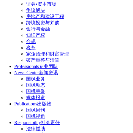
证券•资本市场
争议解决
房地产和建设工程
跨境投资与并购
银行与金融
知识产权
合规
税务
家企治理和财富管理
破产重整与清算
Professionals
专业团队
News Center
新闻资讯
国枫业务
国枫动态
国枫荣誉
媒体报道
Publications
出版物
国枫周刊
国枫视角
Responsibility
社会责任
法律援助