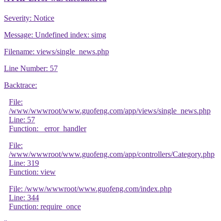
Severity: Notice
Message: Undefined index: simg
Filename: views/single_news.php
Line Number: 57
Backtrace:
File:
/www/wwwroot/www.guofeng.com/app/views/single_news.php
Line: 57
Function: _error_handler
File:
/www/wwwroot/www.guofeng.com/app/controllers/Category.php
Line: 319
Function: view
File: /www/wwwroot/www.guofeng.com/index.php
Line: 344
Function: require_once