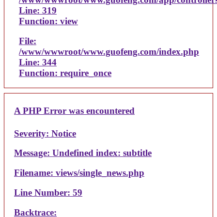
Line: 319
Function: view
File:
/www/wwwroot/www.guofeng.com/index.php
Line: 344
Function: require_once
A PHP Error was encountered
Severity: Notice
Message: Undefined index: subtitle
Filename: views/single_news.php
Line Number: 59
Backtrace: