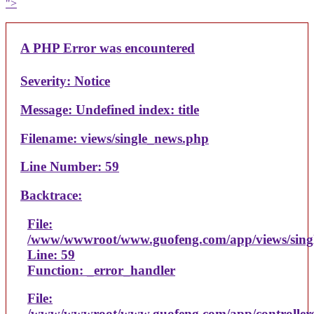
">
A PHP Error was encountered
Severity: Notice
Message: Undefined index: title
Filename: views/single_news.php
Line Number: 59
Backtrace:
File:
/www/wwwroot/www.guofeng.com/app/views/sing
Line: 59
Function: _error_handler
File:
/www/wwwroot/www.guofeng.com/app/controller