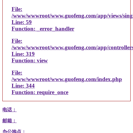
File:
/www/wwwroot/www.guofeng.com/app/views/sing
Line: 59
Function: _error_handler
File:
/www/wwwroot/www.guofeng.com/app/controller
Line: 319
Function: view
File:
/www/wwwroot/www.guofeng.com/index.php
Line: 344
Function: require_once
电话：
邮箱：
办公地点：