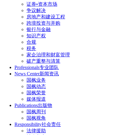
证券•资本市场
争议解决
房地产和建设工程
跨境投资与并购
银行与金融
知识产权
合规
税务
家企治理和财富管理
破产重整与清算
Professionals
专业团队
News Center
新闻资讯
国枫业务
国枫动态
国枫荣誉
媒体报道
Publications
出版物
国枫周刊
国枫视角
Responsibility
社会责任
法律援助