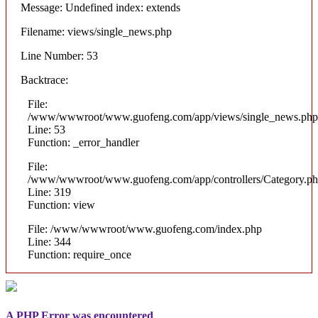
Message: Undefined index: extends
Filename: views/single_news.php
Line Number: 53
Backtrace:
File:
/www/wwwroot/www.guofeng.com/app/views/single_news.php
Line: 53
Function: _error_handler
File:
/www/wwwroot/www.guofeng.com/app/controllers/Category.p
Line: 319
Function: view
File: /www/wwwroot/www.guofeng.com/index.php
Line: 344
Function: require_once
A PHP Error was encountered