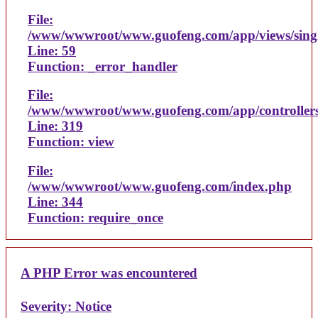
File:
/www/wwwroot/www.guofeng.com/app/views/sing
Line: 59
Function: _error_handler
File:
/www/wwwroot/www.guofeng.com/app/controller
Line: 319
Function: view
File:
/www/wwwroot/www.guofeng.com/index.php
Line: 344
Function: require_once
A PHP Error was encountered
Severity: Notice