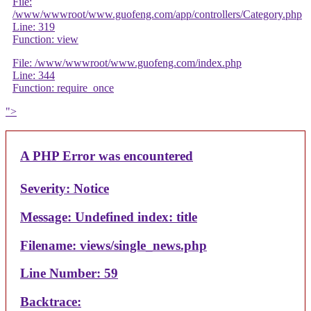
File:
/www/wwwroot/www.guofeng.com/app/controllers/Category.php
Line: 319
Function: view
File: /www/wwwroot/www.guofeng.com/index.php
Line: 344
Function: require_once
">
A PHP Error was encountered
Severity: Notice
Message: Undefined index: title
Filename: views/single_news.php
Line Number: 59
Backtrace: