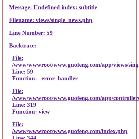
Message: Undefined index: subtitle
Filename: views/single_news.php
Line Number: 59
Backtrace:
File:
/www/wwwroot/www.guofeng.com/app/views/sing
Line: 59
Function: _error_handler
File:
/www/wwwroot/www.guofeng.com/app/controller
Line: 319
Function: view
File:
/www/wwwroot/www.guofeng.com/index.php
Line: 344