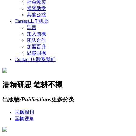
社会救灾
捐资助学
其他公益
Careers
工作机会
导言
加入国枫
团队合作
加盟晋升
温暖国枫
Contact Us
联系我们
潜精研思 笔耕不辍
出版物
/Publications
更多分类
国枫周刊
国枫视角