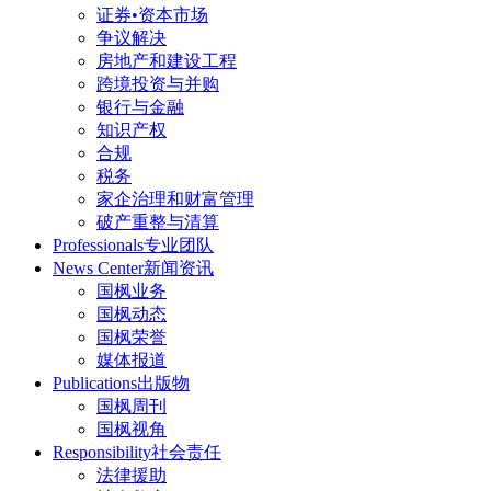
证券•资本市场
争议解决
房地产和建设工程
跨境投资与并购
银行与金融
知识产权
合规
税务
家企治理和财富管理
破产重整与清算
Professionals
专业团队
News Center
新闻资讯
国枫业务
国枫动态
国枫荣誉
媒体报道
Publications
出版物
国枫周刊
国枫视角
Responsibility
社会责任
法律援助