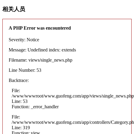
相关人员
A PHP Error was encountered
Severity: Notice
Message: Undefined index: extends
Filename: views/single_news.php
Line Number: 53
Backtrace:
File:
/www/wwwroot/www.guofeng.com/app/views/single_news.php
Line: 53
Function: _error_handler
File:
/www/wwwroot/www.guofeng.com/app/controllers/Category.p
Line: 319
Function: view