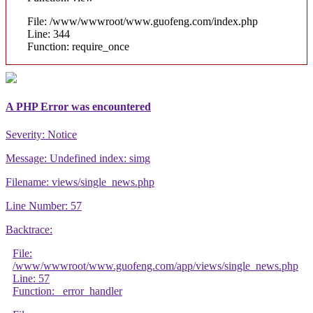
File: /www/wwwroot/www.guofeng.com/index.php
Line: 344
Function: require_once
A PHP Error was encountered
Severity: Notice
Message: Undefined index: simg
Filename: views/single_news.php
Line Number: 57
Backtrace:
File:
/www/wwwroot/www.guofeng.com/app/views/single_news.php
Line: 57
Function: _error_handler