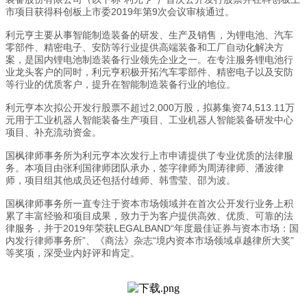
市项目获得科创板上市委2019年第9次会议审核通过。
利元亨主要从事智能制造装备的研发、生产及销售，为锂电池、汽车
零部件、精密电子、安防等行业提供高端装备和工厂自动化解决方
案，是国内锂电池制造装备行业领先企业之一。在专注服务锂电池行
业龙头客户的同时，利元亨积极开拓汽车零部件、精密电子以及安防
等行业的优质客户，提升在智能制造装备行业的地位。
利元亨本次拟公开发行股票不超过2,000万股，拟募集资74,513.11万
元用于工业机器人智能装备生产项目、工业机器人智能装备研发中心
项目、补充流动资金。
国枫律师事务所为利元亨本次发行上市申请提供了专业优质的法律服
务。本项目由张利国律师团队承办，签字律师为周涛律师、潘波律
师，项目组其他成员还包括付雄师、韩雪莹、邵为波。
国枫律师事务所一直专注于资本市场领域并在首次公开发行业务上积
累了丰富经验和项目成果，致力于为客户提供高效、优质、可靠的法
律服务，并于2019年荣获LEGALBAND“年度最佳证券与资本市场：国
内发行律师事务所”、《商法》杂志“境内资本市场领域卓越律所大奖”
等奖项，深受业内好评和肯定。