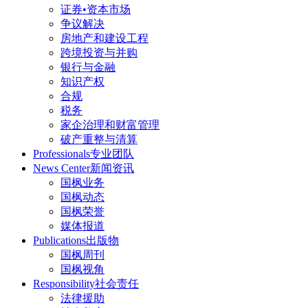
证券•资本市场
争议解决
房地产和建设工程
跨境投资与并购
银行与金融
知识产权
合规
税务
家企治理和财富管理
破产重整与清算
Professionals
专业团队
News Center
新闻资讯
国枫业务
国枫动态
国枫荣誉
媒体报道
Publications
出版物
国枫周刊
国枫视角
Responsibility
社会责任
法律援助