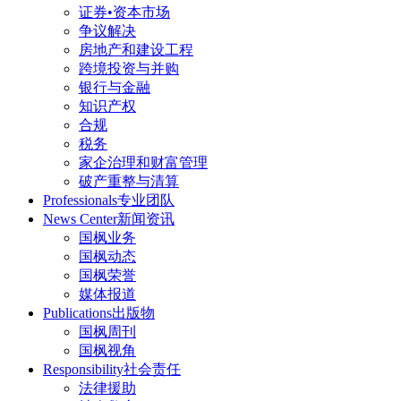
证券•资本市场
争议解决
房地产和建设工程
跨境投资与并购
银行与金融
知识产权
合规
税务
家企治理和财富管理
破产重整与清算
Professionals
专业团队
News Center
新闻资讯
国枫业务
国枫动态
国枫荣誉
媒体报道
Publications
出版物
国枫周刊
国枫视角
Responsibility
社会责任
法律援助