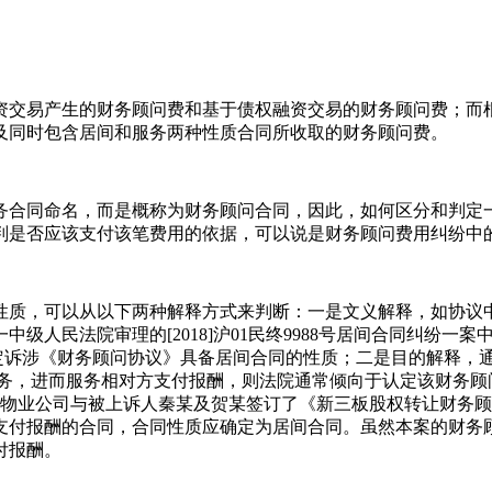
资交易产生的财务顾问费和基于债权融资交易的财务顾问费；而
及同时包含居间和服务两种性质合同所收取的财务顾问费。
务合同命名，而是概称为财务顾问合同，因此，如何区分和判定
判是否应该支付该笔费用的依据，可以说是财务顾问费用纠纷中
质，可以从以下两种解释方式来判断：一是文义解释，如协议中明
级人民法院审理的[2018]沪01民终9988号居间合同纠纷
认定诉涉《财务顾问协议》具备居间合同的性质；二是目的解释，
服务，进而服务相对方支付报酬，则法院通常倾向于认定该财务顾
人银湾物业公司与被上诉人秦某及贺某签订了《新三板股权转让财
支付报酬的合同，合同性质应确定为居间合同。虽然本案的财务
付报酬。