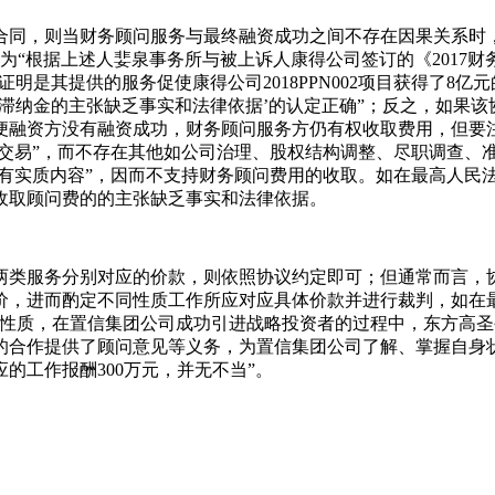
合同，则当财务顾问服务与最终融资成功之间不存在因果关系时
院认为“根据上述人婓泉事务所与被上诉人康得公司签订的《201
无法证明是其提供的服务促使康得公司2018PPN002项目获得了
务费及滞纳金的主张缺乏事实和法律依据’的认定正确”；反之，如
便融资方没有融资成功，财务顾问服务方仍有权收取费用，但要
成交易”，而不存在其他如公司治理、股权结构调整、尽职调查、
有实质内容”，因而不支持财务顾问费用的收取。如在最高人民法院
收取顾问费的的主张缺乏事实和法律依据。
两类服务分别对应的价款，则依照协议约定即可；但通常而言，
，进而酌定不同性质工作所应对应具体价款并进行裁判，如在最高
问性质，在置信集团公司成功引进战略投资者的过程中，东方高
的合作提供了顾问意见等义务，为置信集团公司了解、掌握自身
的工作报酬300万元，并无不当”。