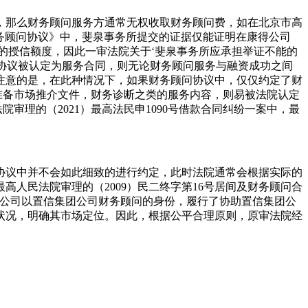
，那么财务顾问服务方通常无权收取财务顾问费，如在北京市高
7财务顾问协议》中，斐泉事务所提交的证据仅能证明在康得公司
8亿元的授信额度，因此一审法院关于‘斐泉事务所应承担举证不能的
果该协议被认定为服务合同，则无论财务顾问服务与融资成功之间
注意的是，在此种情况下，如果财务顾问协议中，仅仅约定了财
准备市场推介文件，财务诊断之类的服务内容，则易被法院认定
审理的（2021）最高法民申1090号借款合同纠纷一案中，最
协议中并不会如此细致的进行约定，此时法院通常会根据实际的
人民法院审理的（2009）民二终字第16号居间及财务顾问合
圣公司以置信集团公司财务顾问的身份，履行了协助置信集团公
状况，明确其市场定位。因此，根据公平合理原则，原审法院经