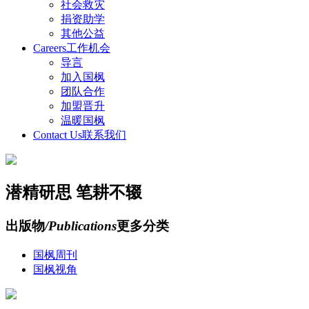
社会救灾
捐资助学
其他公益
Careers
工作机会
导言
加入国枫
团队合作
加盟晋升
温暖国枫
Contact Us
联系我们
潜精研思 笔耕不辍
出版物
/Publications
更多分类
国枫周刊
国枫视角