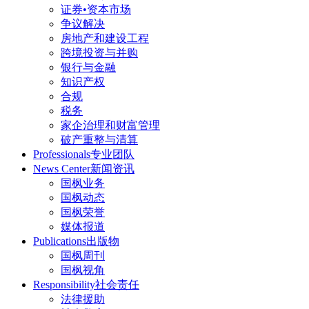
证券•资本市场
争议解决
房地产和建设工程
跨境投资与并购
银行与金融
知识产权
合规
税务
家企治理和财富管理
破产重整与清算
Professionals
专业团队
News Center
新闻资讯
国枫业务
国枫动态
国枫荣誉
媒体报道
Publications
出版物
国枫周刊
国枫视角
Responsibility
社会责任
法律援助